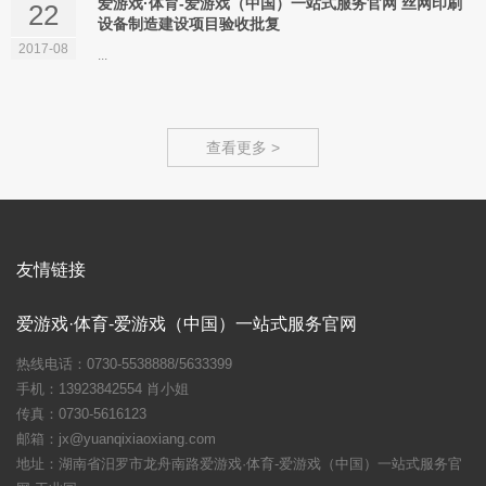
爱游戏·体育-爱游戏（中国）一站式服务官网 丝网印刷
22
设备制造建设项目验收批复
2017-08
...
查看更多 >
友情链接
爱游戏·体育-爱游戏（中国）一站式服务官网
热线电话：0730-5538888/5633399
手机：13923842554 肖小姐
传真：0730-5616123
邮箱：jx@yuanqixiaoxiang.com
地址：湖南省汨罗市龙舟南路爱游戏·体育-爱游戏（中国）一站式服务官