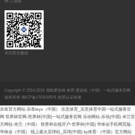
网 工业园
关注官方微信
Copyright © 2014-2016 湖南爱游戏·体育-爱游戏（中国）一站式服务官网
版权所有 湘ICP备17016185号 执照认证链接
乐鱼官方网站-乐鱼leyu（中国）
乐竞体育_乐竞体育中国一站式服务官
网
世界杯官网-世界杯(中国)一站式服务官网
乐动网站-乐动(中国)
米兰官
方网站-米兰（中国）
世界杯在线开户-世界杯(中国)
华体会手机网页版-
华体会（中国）
线上最火买球站_买球(中国)
ky体育·（中国）官方网站