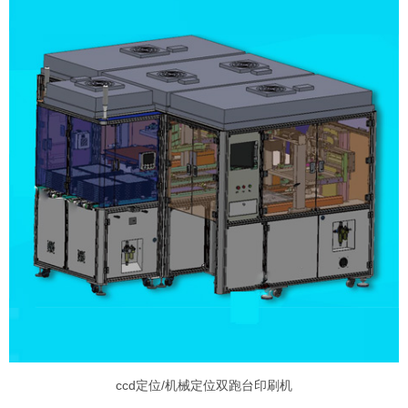
ccd定位/机械定位双跑台印刷机