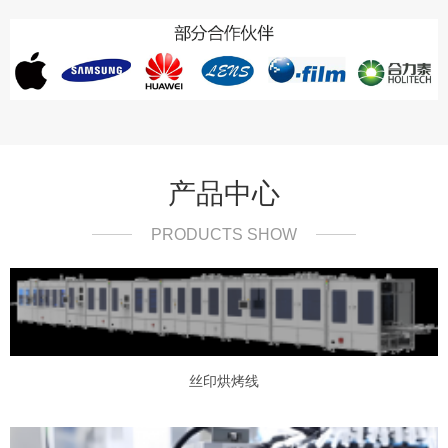
产品中心
PRODUCTS SHOW
丝印烘烤线