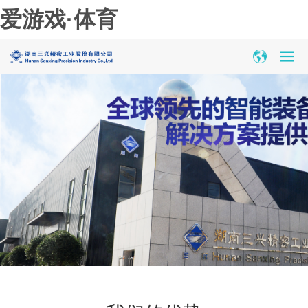
爱游戏·体育