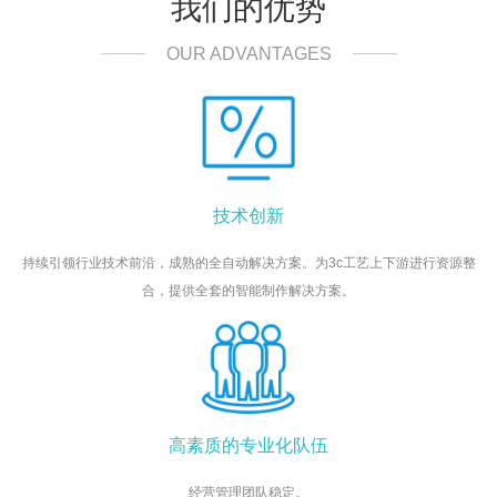
我们的优势
OUR ADVANTAGES
技术创新
持续引领行业技术前沿，成熟的全自动解决方案。为3c工艺上下游进行资源整
合，提供全套的智能制作解决方案。
高素质的专业化队伍
经营管理团队稳定。