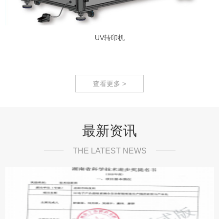
UV转印机
查看更多 >
最新资讯
THE LATEST NEWS