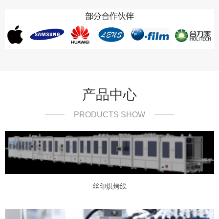
产品中心
PRODUCTS SHOW
丝印烘烤线