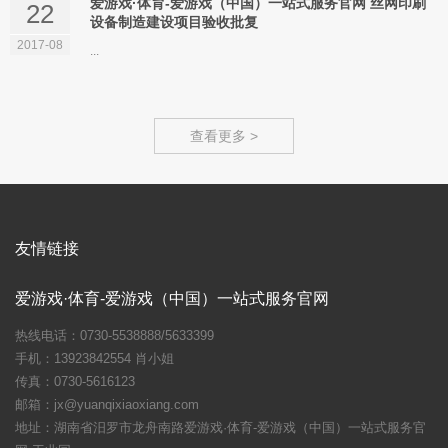
爱游戏·体育-爱游戏（中国）一站式服务官网 丝网印刷
22
设备制造建设项目验收批复
2017-08
...
查看更多 >
友情链接
爱游戏·体育-爱游戏（中国）一站式服务官网
热线电话：0730-5538888/5633399
手机：13923842554 肖小姐
传真：0730-5616123
邮箱：jx@yuanqixiaoxiang.com
地址：湖南省汨罗市龙舟南路爱游戏·体育-爱游戏（中国）一站式服务官